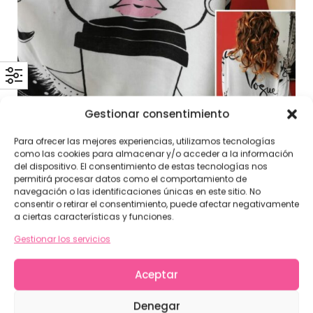
Gestionar consentimiento
Para ofrecer las mejores experiencias, utilizamos tecnologías
como las cookies para almacenar y/o acceder a la información
del dispositivo. El consentimiento de estas tecnologías nos
permitirá procesar datos como el comportamiento de
Camiseta estampada girl boss
€
20.00
navegación o las identificaciones únicas en este sitio. No
consentir o retirar el consentimiento, puede afectar negativamente
CAMISETAS
a ciertas características y funciones.
Gestionar los servicios
Aceptar
Denegar